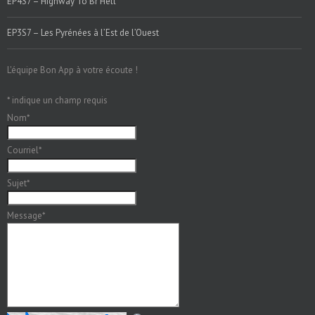
EP4S7 – Highway To Br’Hell
EP3S7 – Les Pyrénées à l’Est de l’Ouest
L'équipe Bon App à votre écoute !
*
indique un champ requis
Nom
*
Courriel
*
Sujet
*
Message
*