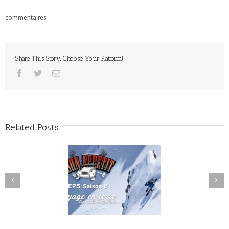
commentaires
Share This Story, Choose Your Platform!
Related Posts
EP3S8 – Les Jeux Bon
Appétiques