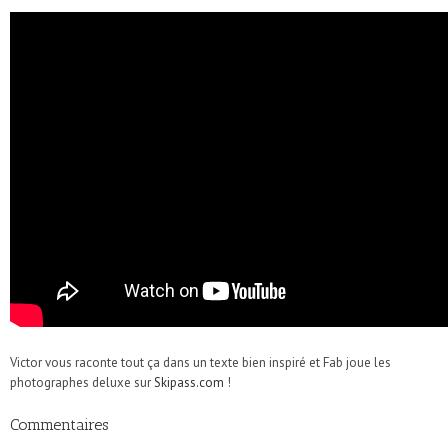
Victor vous raconte tout ça dans un texte bien inspiré et Fab joue les
photographes deluxe sur
Skipass.com
!
Commentaires