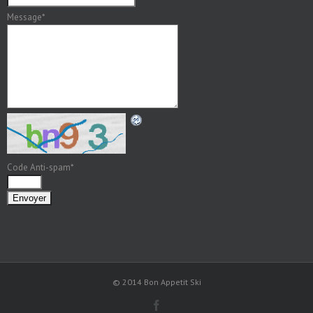
Message
*
Code Anti-spam
*
© 2014 Bon Appetit Ski