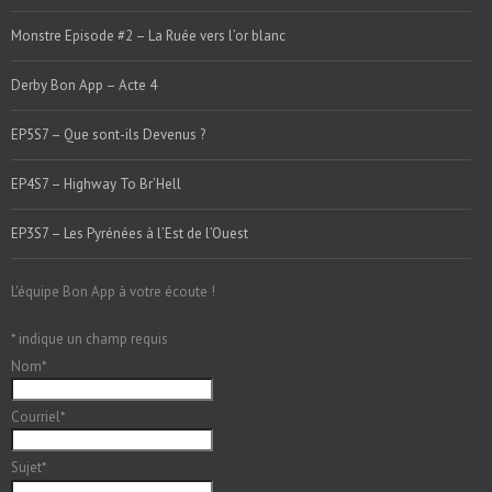
Monstre Episode #2 – La Ruée vers l’or blanc
Derby Bon App – Acte 4
EP5S7 – Que sont-ils Devenus ?
EP4S7 – Highway To Br’Hell
EP3S7 – Les Pyrénées à l’Est de l’Ouest
L'équipe Bon App à votre écoute !
*
indique un champ requis
Nom
*
Courriel
*
Sujet
*