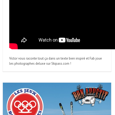
Victor vous raconte tout ça dans un texte bien inspiré et Fab joue
les photographes deluxe sur Skipass.com !