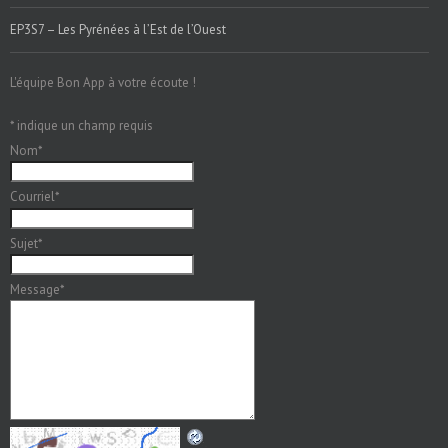
EP3S7 – Les Pyrénées à l’Est de l’Ouest
L'équipe Bon App à votre écoute !
*
indique un champ requis
Nom
*
Courriel
*
Sujet
*
Message
*