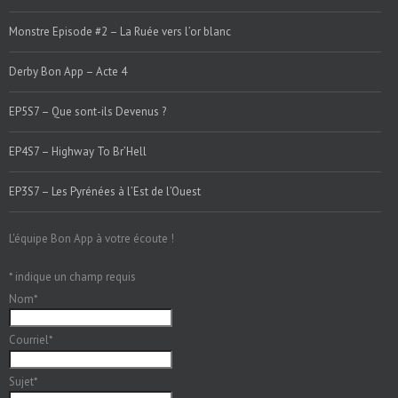
Monstre Episode #2 – La Ruée vers l’or blanc
Derby Bon App – Acte 4
EP5S7 – Que sont-ils Devenus ?
EP4S7 – Highway To Br’Hell
EP3S7 – Les Pyrénées à l’Est de l’Ouest
L'équipe Bon App à votre écoute !
*
indique un champ requis
Nom
*
Courriel
*
Sujet
*