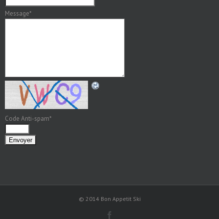
Message
*
Code Anti-spam
*
© 2014 Bon Appetit Ski