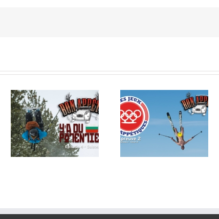
EP3S8 – Les Jeux Bon
EP2S8 – Le Feuilleton Bo
!
Appétiques
App