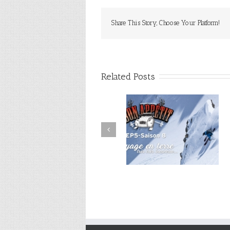
Share This Story, Choose Your Platform!
Related Posts
EP4S8 – Y’a du potentiel 