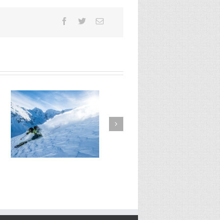
n
EP1S8 – Jean Michel Dieu de
la neige