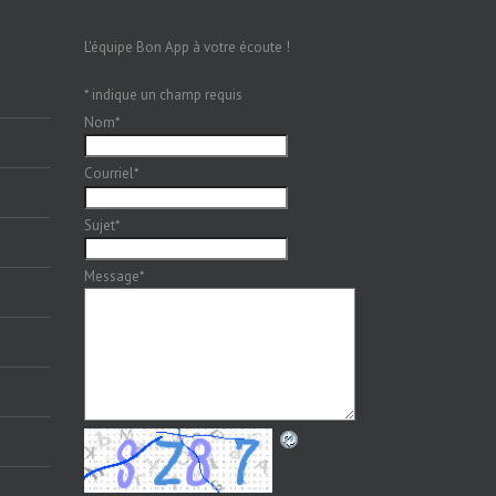
L'équipe Bon App à votre écoute !
*
indique un champ requis
Nom
*
Courriel
*
Sujet
*
Message
*