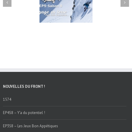
EP4S8 – Y’a du potentiel !
NOUVELLES DU FRONT !
1574
EP4S8 – Y’a du potentiel !
EP3S8 – Les Jeux Bon Appétiques