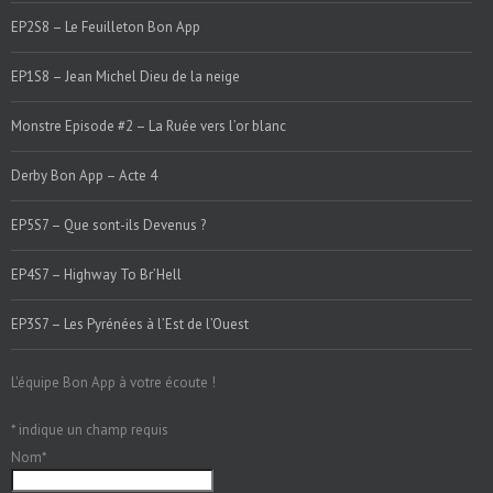
EP2S8 – Le Feuilleton Bon App
EP1S8 – Jean Michel Dieu de la neige
Monstre Episode #2 – La Ruée vers l’or blanc
Derby Bon App – Acte 4
EP5S7 – Que sont-ils Devenus ?
EP4S7 – Highway To Br’Hell
EP3S7 – Les Pyrénées à l’Est de l’Ouest
L'équipe Bon App à votre écoute !
*
indique un champ requis
Nom
*