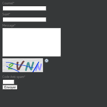
Courriel
*
Sujet
*
Message
*
Code Anti-spam
*