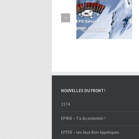
EP4S8 – Y’a du potentiel 
NOUVELLES DU FRONT !
1574
EP4S8 – Y’a du potentiel !
EP3S8 – Les Jeux Bon Appétiques