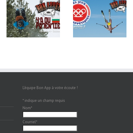
EP3S8 – Les Jeux Bon
EP2S8 – Le Feuilleton Bo
!
Appétiques
App
L'équipe Bon App à votre écoute !
*
indique un champ requis
Nom
*
Courriel
*