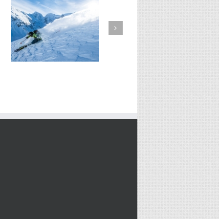
n
EP1S8 – Jean Michel Dieu de
la neige