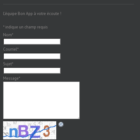
L'équipe Bon App à votre écoute !
*
indique un champ requis
Nom
*
Courriel
*
Sujet
*
Message
*