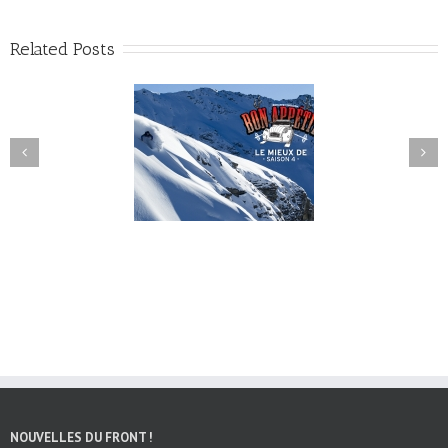
Related Posts
Mieux De – Saison 4
Le Point Sécu
NOUVELLES DU FRONT !