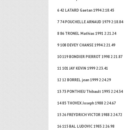
6
42
LATARD
Gaetan
1994
2:18.45
7
74
POUCHELLE
ARNAUD
1979
2:18.84
8
86
TRONEL
Mathias
1991
2:21.24
9
108
DEVEY
CHANSE
1994
2:21.49
10
119
BONDIER
PIERROT
1998
2:21.87
11
101
JAY
KEVIN
1999
2:23.41
12
12
BORREL
jean
1999
2:24.29
13
73
PONTHIEU
Thibault
1995
2:24.34
14
85
THOVEX
Joseph
1988
2:24.67
15
26
FREYDRICH
VICTOR
1988
2:24.72
16
115
BAL
LUDOVIC
1983
2:26.98