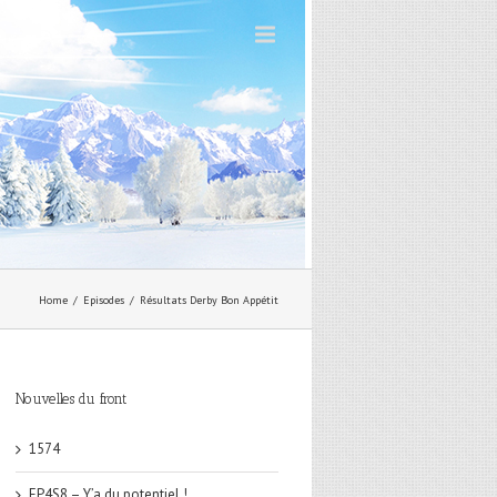
Home
Episodes
Résultats Derby Bon Appétit
Nouvelles du front
1574
EP4S8 – Y’a du potentiel !