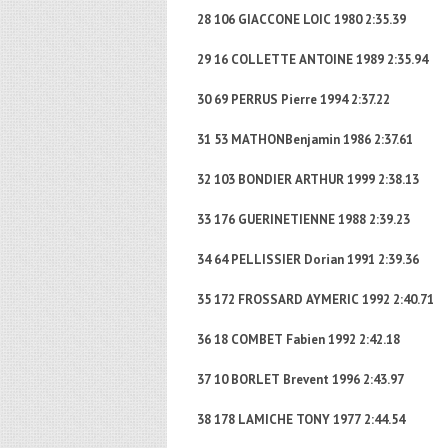
28
106
GIACCONE
LOIC
1980
2:35.39
29
16
COLLETTE
ANTOINE
1989
2:35.94
30
69
PERRUS
Pierre
1994
2:37.22
31
53
MATHONBenjamin
1986
2:37.61
32
103
BONDIER
ARTHUR
1999
2:38.13
33
176
GUERINETIENNE
1988
2:39.23
34
64
PELLISSIER
Dorian
1991
2:39.36
35
172
FROSSARD
AYMERIC
1992
2:40.71
36
18
COMBET
Fabien
1992
2:42.18
37
10
BORLET
Brevent
1996
2:43.97
38
178
LAMICHE
TONY
1977
2:44.54