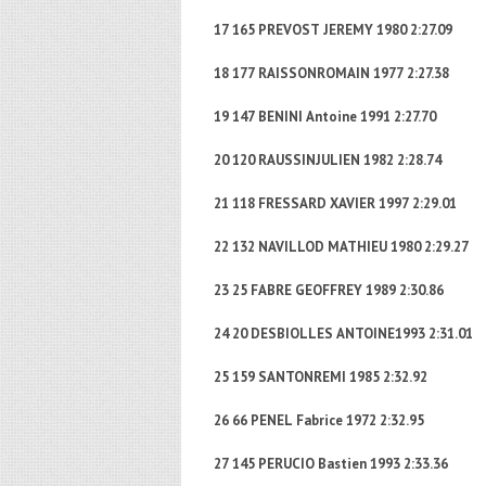
17
165
PREVOST
JEREMY
1980
2:27.09
18
177
RAISSONROMAIN
1977
2:27.38
19
147
BENINI
Antoine
1991
2:27.70
20
120
RAUSSINJULIEN
1982
2:28.74
21
118
FRESSARD
XAVIER
1997
2:29.01
22
132
NAVILLOD
MATHIEU
1980
2:29.27
23
25
FABRE
GEOFFREY
1989
2:30.86
24
20
DESBIOLLES
ANTOINE1993
2:31.01
25
159
SANTONREMI
1985
2:32.92
26
66
PENEL
Fabrice
1972
2:32.95
27
145
PERUCIO
Bastien
1993
2:33.36