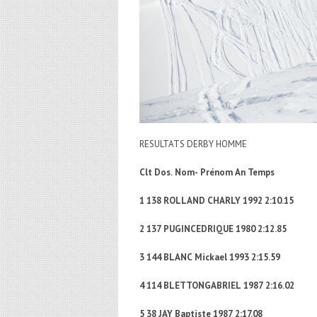
RESULTATS DERBY HOMME
Clt
Dos.
Nom-
Prénom
An
Temps
1
138
ROLLAND
CHARLY
1992
2:10.15
2
137
PUGINCEDRIQUE
1980
2:12.85
3
144
BLANC
Mickael
1993
2:15.59
4
114
BLETTONGABRIEL
1987
2:16.02
5
38
JAY
Baptiste
1987
2:17.08