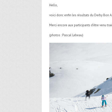
Hello,
voici donc enfin les résultats du Derby Bon 
Merci encore aux participants d’être venu tra
(photos : Pascal Lebeau)