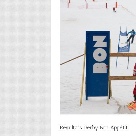
Résultats Derby Bon Appétit