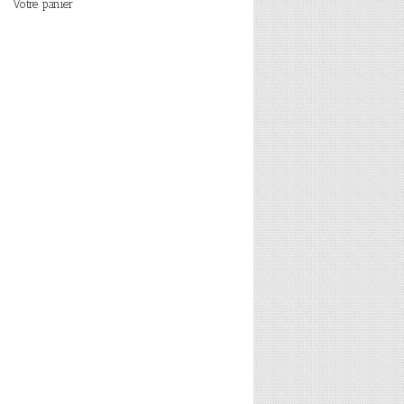
Votre panier